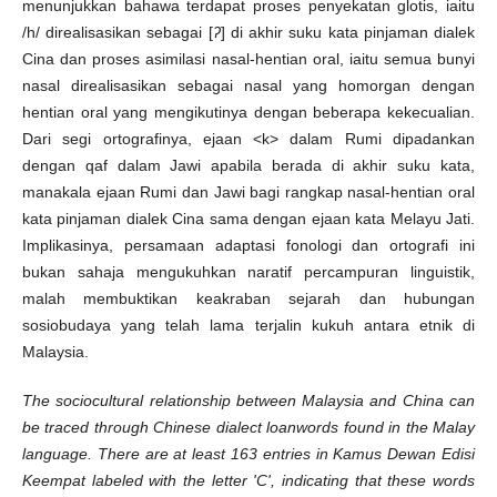
menunjukkan bahawa terdapat proses penyekatan glotis, iaitu
/h/ direalisasikan sebagai [
ʔ
] di akhir suku kata pinjaman dialek
Cina dan proses asimilasi nasal-hentian oral, iaitu semua bunyi
nasal direalisasikan sebagai nasal yang homorgan dengan
hentian oral yang mengikutinya dengan beberapa kekecualian.
Dari segi ortografinya, ejaan <k> dalam Rumi dipadankan
dengan qaf dalam Jawi apabila berada di akhir suku kata,
manakala ejaan Rumi dan Jawi bagi rangkap nasal-hentian oral
kata pinjaman dialek Cina sama dengan ejaan kata Melayu Jati.
Implikasinya, persamaan adaptasi fonologi dan ortografi ini
bukan sahaja mengukuhkan naratif percampuran linguistik,
malah membuktikan keakraban sejarah dan hubungan
sosiobudaya yang telah lama terjalin kukuh antara etnik di
Malaysia.
The sociocultural relationship between Malaysia and China can
be traced through Chinese dialect loanwords found in the Malay
language. There are at least 163 entries in Kamus Dewan Edisi
Keempat labeled with the letter 'C', indicating that these words