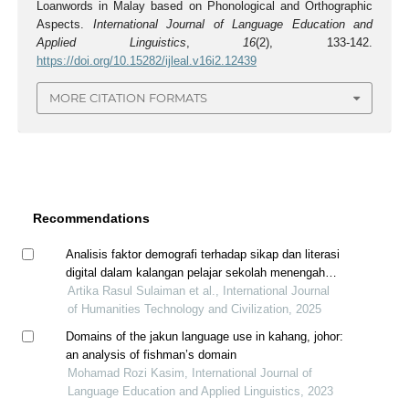
Loanwords in Malay based on Phonological and Orthographic
Aspects.
International Journal of Language Education and
Applied Linguistics
,
16
(2), 133-142.
https://doi.org/10.15282/ijleal.v16i2.12439
MORE CITATION FORMATS
Recommendations
Analisis faktor demografi terhadap sikap dan literasi
digital dalam kalangan pelajar sekolah menengah
agama negeri pahang
Artika Rasul Sulaiman et al., International Journal
of Humanities Technology and Civilization, 2025
Domains of the jakun language use in kahang, johor:
an analysis of fishman’s domain
Mohamad Rozi Kasim, International Journal of
Language Education and Applied Linguistics, 2023