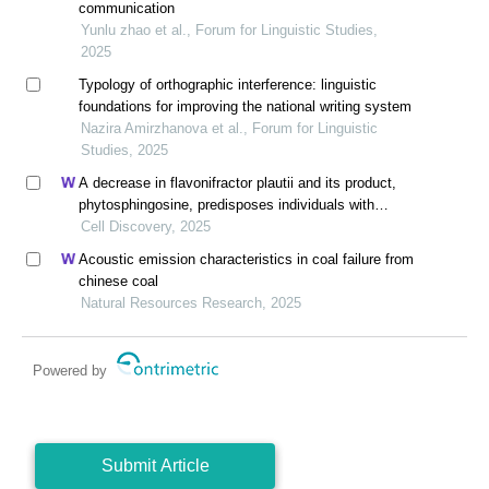
communication
Yunlu zhao et al., Forum for Linguistic Studies,
2025
Typology of orthographic interference: linguistic
foundations for improving the national writing system
Nazira Amirzhanova et al., Forum for Linguistic
Studies, 2025
A decrease in flavonifractor plautii and its product,
phytosphingosine, predisposes individuals with
phlegm-dampness constitution to metabolic disorders
Cell Discovery, 2025
Acoustic emission characteristics in coal failure from
chinese coal
Natural Resources Research, 2025
Powered by
Submit Article