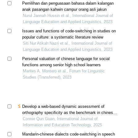
Pemilihan dan penguasaan bahasa dalam kalangan
anak pasangan kahwin campur orang asli jakun
Nurul Jannah Hussin et al., International Journal of
Language Education and Applied Linguistics, 2023
Issues and functions of code-switching in studies on
popular culture: a systematic literature review
Siti Nur Atikah Nazri et al., International Journal of
Language Education and Applied Linguistics, 2023
Personal valuation of chinese language for social
functions among senior high school learners
Marites A. Montero et al., Forum for Linguistic
Studies (Transferred), 2023
Develop a web-based dynamic assessment of
orthography specificity as the benchmark in chinese
reading
Connie Qun Guan, International Journal of
Information and Education Technology, 2025
Mandarin-chinese dialects code-switching in speech