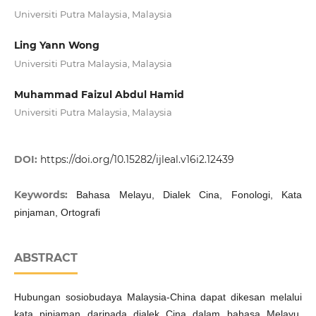
Universiti Putra Malaysia, Malaysia
Ling Yann Wong
Universiti Putra Malaysia, Malaysia
Muhammad Faizul Abdul Hamid
Universiti Putra Malaysia, Malaysia
DOI:
https://doi.org/10.15282/ijleal.v16i2.12439
Keywords:
Bahasa Melayu, Dialek Cina, Fonologi, Kata
pinjaman, Ortografi
ABSTRACT
Hubungan sosiobudaya Malaysia-China dapat dikesan melalui
kata pinjaman daripada dialek Cina dalam bahasa Melayu.