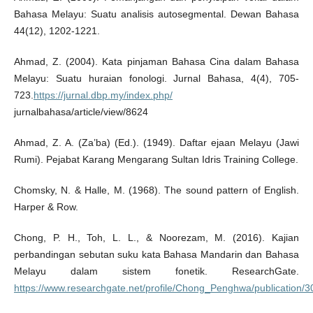
Bahasa Melayu: Suatu analisis autosegmental. Dewan Bahasa
44(12), 1202-1221.
Ahmad, Z. (2004). Kata pinjaman Bahasa Cina dalam Bahasa
Melayu: Suatu huraian fonologi. Jurnal Bahasa, 4(4), 705-
723.
https://jurnal.dbp.my/index.php/
jurnalbahasa/article/view/8624
Ahmad, Z. A. (Za’ba) (Ed.). (1949). Daftar ejaan Melayu (Jawi
Rumi). Pejabat Karang Mengarang Sultan Idris Training College.
Chomsky, N. & Halle, M. (1968). The sound pattern of English.
Harper & Row.
Chong, P. H., Toh, L. L., & Noorezam, M. (2016). Kajian
perbandingan sebutan suku kata Bahasa Mandarin dan Bahasa
Melayu dalam sistem fonetik. ResearchGate.
https://www.researchgate.net/profile/Chong_Penghwa/publication/