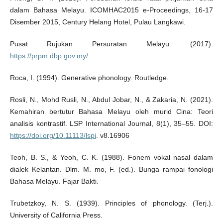
dalam Bahasa Melayu. ICOMHAC2015 e-Proceedings, 16-17
Disember 2015, Century Helang Hotel, Pulau Langkawi.
Pusat Rujukan Persuratan Melayu. (2017).
https://prpm.dbp.gov.my/
Roca, I. (1994). Generative phonology. Routledge.
Rosli, N., Mohd Rusli, N., Abdul Jobar, N., & Zakaria, N. (2021).
Kemahiran bertutur Bahasa Melayu oleh murid Cina: Teori
analisis kontrastif. LSP International Journal, 8(1), 35–55. DOI:
https://doi.org/10.11113/lspi
. v8.16906
Teoh, B. S., & Yeoh, C. K. (1988). Fonem vokal nasal dalam
dialek Kelantan. Dlm. M. mo, F. (ed.). Bunga rampai fonologi
Bahasa Melayu. Fajar Bakti.
Trubetzkoy, N. S. (1939). Principles of phonology. (Terj.).
University of California Press.