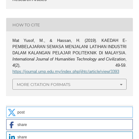
HOW TO CITE
Mat Yusof, M., & Hassan, H. (2019). KAEDAH E-
PEMBELAJARAN SEMASA MENJALANI LATIHAN INDUSTRI
DALAM KALANGAN PELAJAR POLITEKNIK DI MALAYSIA.
International Journal of Humanities Technology and Civilization
,
4
(2), 49-59.
https://journal.ump.edu.my/index.php/ijhtc/article/view/3393
MORE CITATION FORMATS
post
share
share