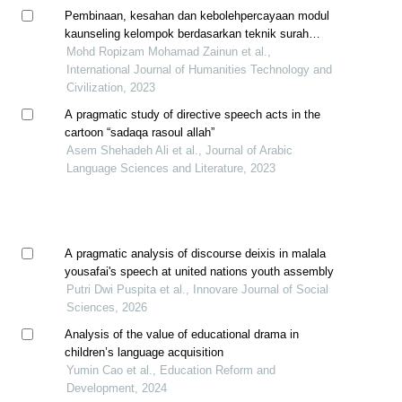
Pembinaan, kesahan dan kebolehpercayaan modul
kaunseling kelompok berdasarkan teknik surah
lukman (ayat 12 hingga 19) terhadap murid sekolah
Mohd Ropizam Mohamad Zainun et al.,
menengah
International Journal of Humanities Technology and
Civilization, 2023
A pragmatic study of directive speech acts in the
cartoon “sadaqa rasoul allah”
Asem Shehadeh Ali et al., Journal of Arabic
Language Sciences and Literature, 2023
A pragmatic analysis of discourse deixis in malala
yousafai's speech at united nations youth assembly
Putri Dwi Puspita et al., Innovare Journal of Social
Sciences, 2026
Analysis of the value of educational drama in
children’s language acquisition
Yumin Cao et al., Education Reform and
Development, 2024