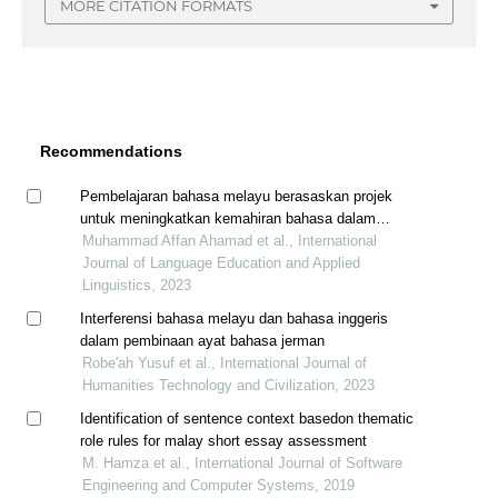
MORE CITATION FORMATS
Recommendations
Pembelajaran bahasa melayu berasaskan projek
untuk meningkatkan kemahiran bahasa dalam
kalangan murid tahun enam
Muhammad Affan Ahamad et al., International
Journal of Language Education and Applied
Linguistics, 2023
Interferensi bahasa melayu dan bahasa inggeris
dalam pembinaan ayat bahasa jerman
Robe'ah Yusuf et al., International Journal of
Humanities Technology and Civilization, 2023
Identification of sentence context basedon thematic
role rules for malay short essay assessment
M. Hamza et al., International Journal of Software
Engineering and Computer Systems, 2019