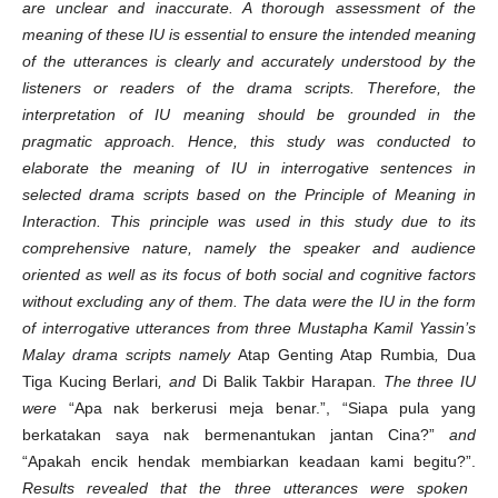
are unclear and inaccurate. A thorough assessment of the
meaning of these IU is essential to ensure the intended meaning
of the utterances is clearly and accurately understood by the
listeners or readers of the drama scripts. Therefore, the
interpretation of IU meaning should be grounded in the
pragmatic approach. Hence, this study was conducted to
elaborate the meaning of IU in interrogative sentences in
selected drama scripts based on the Principle of Meaning in
Interaction. This principle was used in this study due to its
comprehensive nature, namely the speaker and audience
oriented as well as its focus of both social and cognitive factors
without excluding any of them. The data were the IU in the form
of interrogative utterances from three Mustapha Kamil Yassin’s
Malay drama scripts namely
Atap Genting Atap Rumbia
,
Dua
Tiga Kucing Berlari
, and
Di Balik Takbir Harapan
. The three IU
were
“Apa nak berkerusi meja benar.”, “Siapa pula yang
berkatakan saya nak bermenantukan jantan Cina?”
and
“Apakah encik hendak membiarkan keadaan kami begitu?”.
Results revealed that the three utterances were spoken