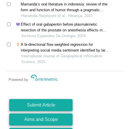
Mamanda’s oral literature in indonesia: review of the
form and function of humor through a pragmatic
perspective
Haswinda Harpriyanti et al., Herança, 2023
Effect of oral gabapentin before plasmakinetic
resection of the prostate on anesthesia effects in
older adults with benign prostatic hyperplasia: a
Archivos Espanoles De Urologia, 2024
retrospective study
A bi-directional flow weighted regression for
interpreting social media sentiment identified by large
language models
International Journal of Geographical Information
Science, 2025
Powered by
Submit Article
Aims and Scope