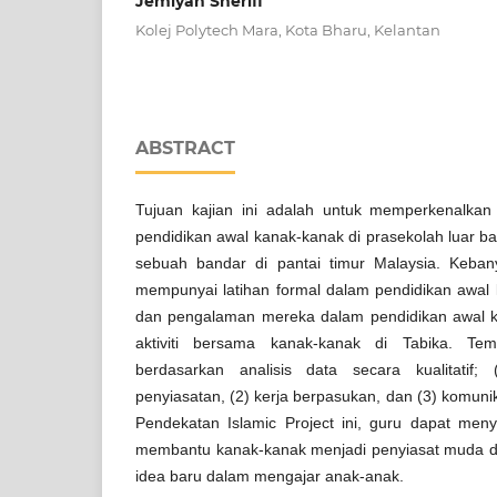
Jemiyah Sheriff
Kolej Polytech Mara, Kota Bharu, Kelantan
ABSTRACT
Tujuan kajian ini adalah untuk memperkenalka
pendidikan awal kanak-kanak di prasekolah luar b
sebuah bandar di pantai timur Malaysia. Keban
mempunyai latihan formal dalam pendidikan awal
dan pengalaman mereka dalam pendidikan awal k
aktiviti bersama kanak-kanak di Tabika. Tem
berdasarkan analisis data secara kualitatif;
penyiasatan, (2) kerja berpasukan, dan (3) komu
Pendekatan Islamic Project ini, guru dapat men
membantu kanak-kanak menjadi penyiasat muda 
idea baru dalam mengajar anak-anak.