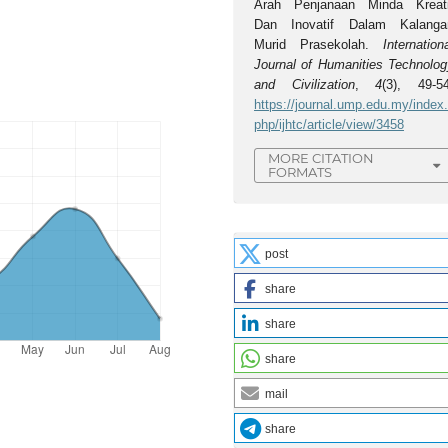
Arah Penjanaan Minda Kreati
Dan Inovatif Dalam Kalanga
Murid Prasekolah.
Internation
Journal of Humanities Technolog
and Civilization
,
4
(3), 49-54
https://journal.ump.edu.my/index
php/ijhtc/article/view/3458
MORE CITATION
FORMATS
post
share
share
share
mail
share