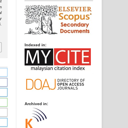
f
n
al
y
.
.
Indexed in:
Archived in: