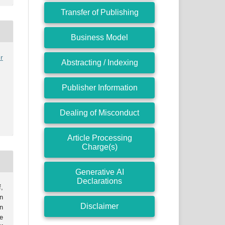
Transfer of Publishing
Business Model
r
Abstracting / Indexing
Publisher Information
Dealing of Misconduct
Article Processing
Charge(s)
Generative AI
Declarations
f,
n
Disclaimer
n
e