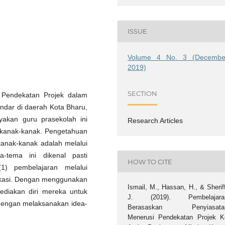
ISSUE
Volume 4 No. 3 (Decembe
2019)
SECTION
n Pendekatan Projek dalam
andar di daerah Kota Bharu,
yakan guru prasekolah ini
Research Articles
 kanak-kanak. Pengetahuan
anak-kanak adalah melalui
a-tema ini dikenal pasti
HOW TO CITE
 (1) pembelajaran melalui
nikasi. Dengan menggunakan
Ismail, M., Hassan, H., & Sherif
yediakan diri mereka untuk
J. (2019). Pembelajara
dengan melaksanakan idea-
Berasaskan Penyiasata
Menerusi Pendekatan Projek K