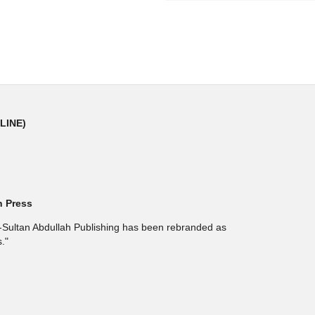
NLINE)
h Press
l-Sultan Abdullah Publishing has been rebranded as
."