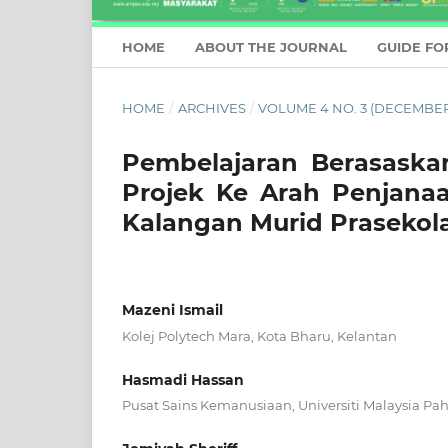
HOME
ABOUT THE JOURNAL
GUIDE FO
HOME
/
ARCHIVES
/
VOLUME 4 NO. 3 (DECEMBER
Pembelajaran Berasaska
Projek Ke Arah Penjanaa
Kalangan Murid Prasekol
Mazeni Ismail
Kolej Polytech Mara, Kota Bharu, Kelantan
Hasmadi Hassan
Pusat Sains Kemanusiaan, Universiti Malaysia Pa