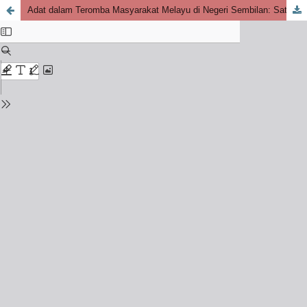
Adat dalam Teromba Masyarakat Melayu di Negeri Sembilan: Satu Penelitian Teori Pengkaedahan Melayu