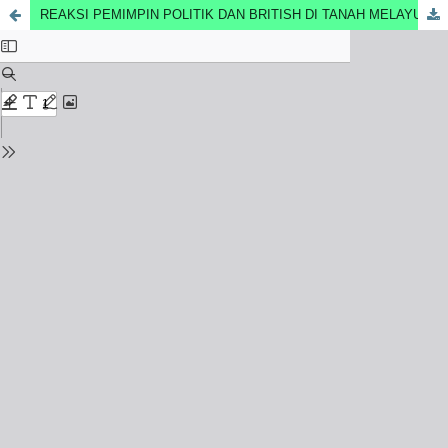
REAKSI PEMIMPIN POLITIK DAN BRITISH DI TANAH MELAYU TERHADAP REVOLUSI SOSIAL SUMATERA TIMUR, 1946-1957